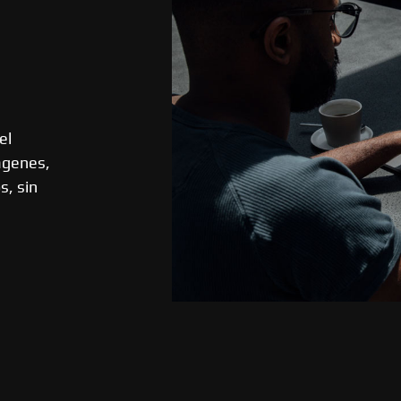
el
mágenes,
s, sin