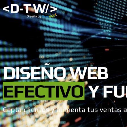
DISEÑO
WEB
EFECTIVO
Y
FU
Capta clientes y aumenta tus ventas a