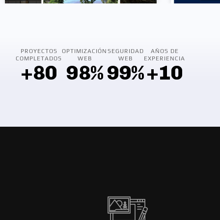
PROYECTOS
OPTIMIZACIÓN
SEGURIDAD
AÑOS DE
COMPLETADOS
WEB
WEB
EXPERIENCIA
+
80
98
%
99
%
+
10